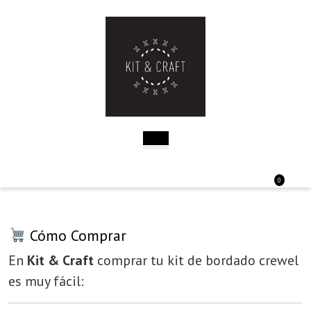
Saltar
al
contenido
Saltar
al
contenido
Botón
de
apertura
Acceder
Carri
0
/
de
Registro
la
comp
Cómo Comprar
En
Kit & Craft
comprar tu kit de bordado crewel
es muy fácil: