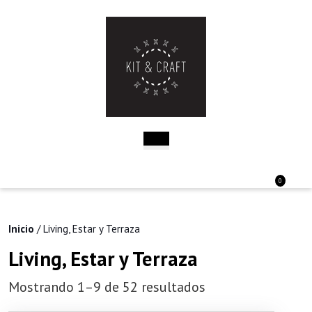
Saltar
al
contenido
Saltar
al
contenido
Botón
de
apertura
Acceder
Carri
0
/
de
Registro
la
comp
Inicio
/ Living, Estar y Terraza
Living, Estar y Terraza
Mostrando 1–9 de 52 resultados