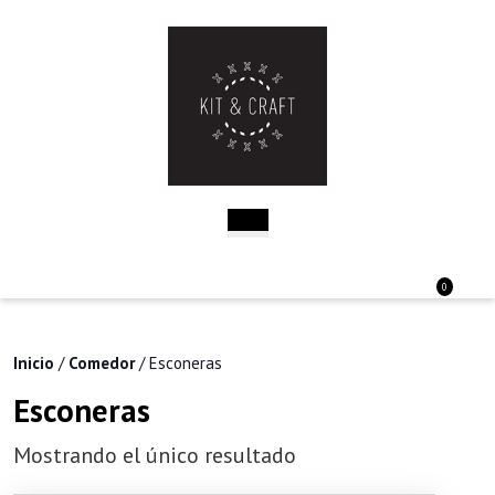
Saltar
al
contenido
Saltar
al
contenido
Botón
de
apertura
Acceder
Carri
0
/
de
Registro
la
comp
Inicio
/
Comedor
/ Esconeras
Esconeras
Mostrando el único resultado