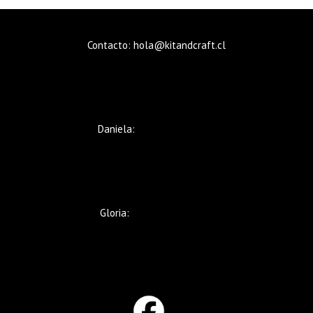
Contacto: hola@kitandcraft.cl
Daniela:
+569 5235 8480
Gloria:
+569 9221 5633