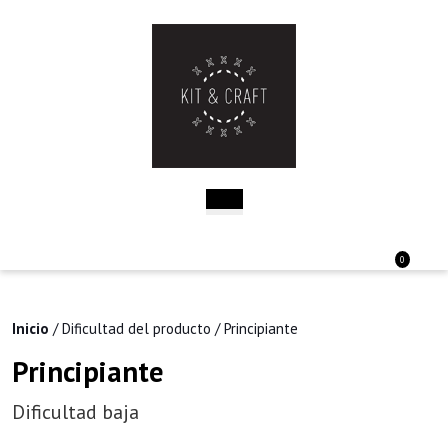
Saltar
al
contenido
Saltar
al
contenido
Botón
de
apertura
Acceder
Carri
0
/
de
Registro
la
comp
Inicio
/ Dificultad del producto / Principiante
Principiante
Dificultad baja