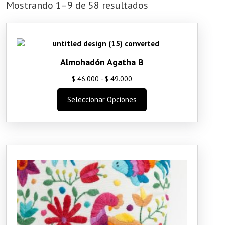
Mostrando 1–9 de 58 resultados
Almohadón Agatha B
Rango
-
$
46.000
$
49.000
de
Este
Seleccionar Opciones
precios:
producto
desde
tiene
$ 46.000
múltiples
variantes.
hasta
Las
$ 49.000
opciones
se
pueden
elegir
en
la