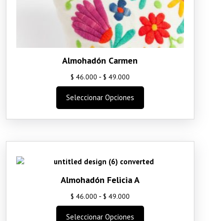
página
de
producto
Almohadón Carmen
Rango
-
$
46.000
$
49.000
de
Este
Seleccionar Opciones
precios:
producto
desde
tiene
$ 46.000
múltiples
variantes.
hasta
Las
$ 49.000
opciones
se
pueden
Almohadón Felicia A
elegir
Rango
-
$
46.000
$
49.000
en
de
la
Este
Seleccionar Opciones
precios: