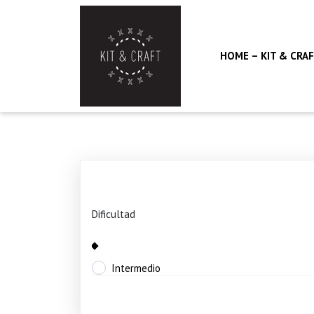
Saltar
al
contenido
Saltar
HOME – KIT & CRA
al
contenido
Dificultad
Intermedio