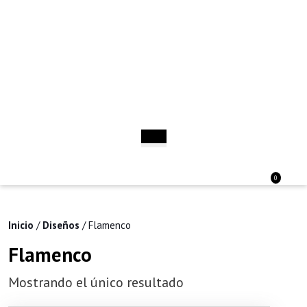
Saltar
al
contenido
Saltar
al
contenido
Botón
de
apertura
Acceder
Carri
0
/
de
Registro
la
comp
Inicio
/
Diseños
/ Flamenco
Flamenco
Mostrando el único resultado