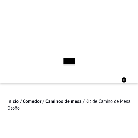
Saltar
al
contenido
Saltar
al
contenido
Botón
de
apertura
Acceder
Carri
0
/
de
Registro
la
comp
Inicio
/
Comedor
/
Caminos de mesa
/ Kit de Camino de Mesa
Otoño