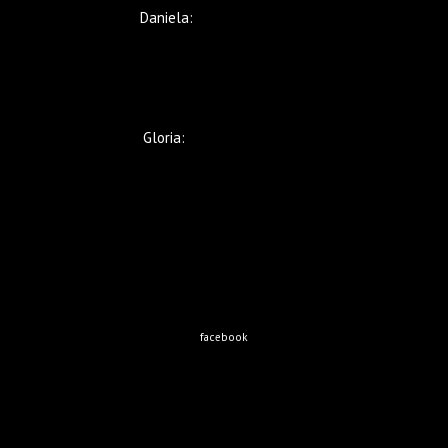
Daniela:
+569 5235 8480
Gloria:
+569 9221 5633
facebook