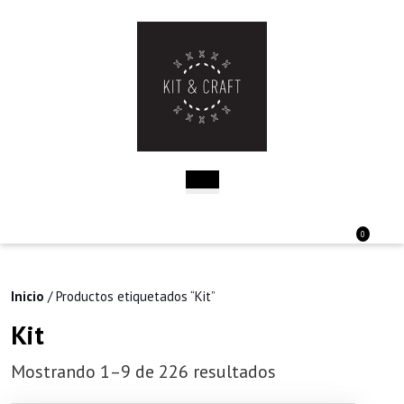
Saltar
al
contenido
Saltar
al
contenido
Botón
de
apertura
Acceder
Carri
0
/
de
Registro
la
comp
Inicio
/ Productos etiquetados “Kit”
Kit
Mostrando 1–9 de 226 resultados