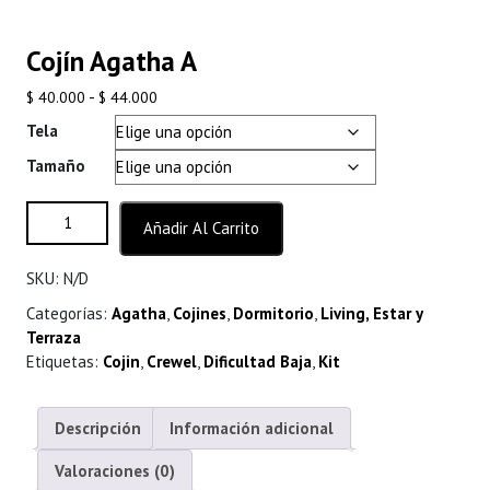
Cojín Agatha A
Rango
-
$
40.000
$
44.000
de
Tela
precios:
Tamaño
desde
$ 40.000
Cojín Agatha A cantidad
hasta
Añadir Al Carrito
$ 44.000
SKU:
N/D
Categorías:
Agatha
,
Cojines
,
Dormitorio
,
Living, Estar y
Terraza
Etiquetas:
Cojin
,
Crewel
,
Dificultad Baja
,
Kit
Descripción
Información adicional
Valoraciones (0)