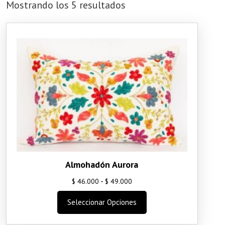
Mostrando los 5 resultados
Almohadón Aurora
Rango
-
$
46.000
$
49.000
de
Este
Seleccionar Opciones
precios:
producto
desde
tiene