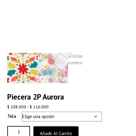
Piecera 2P Aurora
Rango
-
$
108.000
$
116.000
de
Tela
precios:
desde
Piecera 2P Aurora cantidad
Añadir Al Carrito
$ 108.000