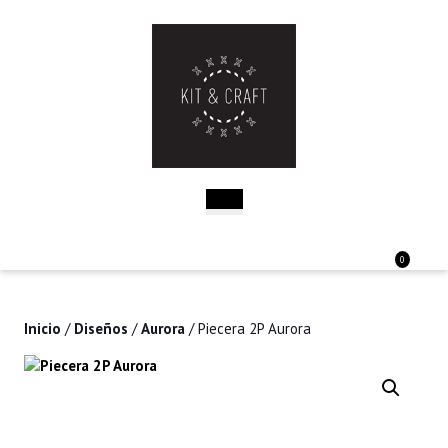
Saltar
al
contenido
Saltar
al
contenido
Botón
de
apertura
Acceder
Carri
0
/
de
Registro
la
comp
Inicio
/
Diseños
/
Aurora
/ Piecera 2P Aurora