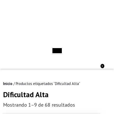
Saltar
al
contenido
Saltar
al
contenido
Botón
de
apertura
Acceder
Carri
0
/
de
Registro
la
comp
Inicio
/ Productos etiquetados “Dificultad Alta”
Dificultad Alta
Mostrando 1–9 de 68 resultados