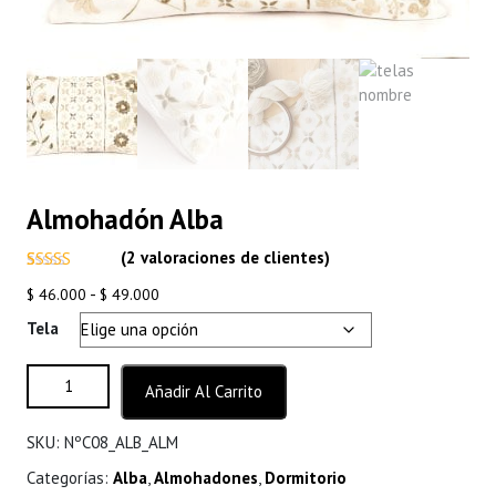
Almohadón Alba
(
2
valoraciones de clientes)
Valorado
2
Rango
-
$
46.000
$
49.000
con
5.00
de
5 en base a
de
Tela
valoracione
precios:
s de
clientes
desde
Almohadón Alba cantidad
Añadir Al Carrito
$ 46.000
hasta
SKU:
NºC08_ALB_ALM
$ 49.000
Categorías:
Alba
,
Almohadones
,
Dormitorio