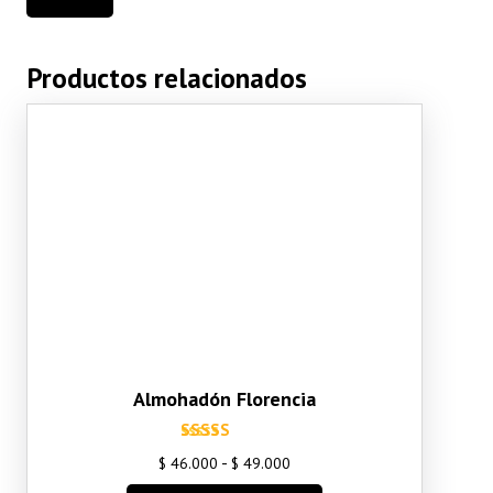
Productos relacionados
Almohadón Florencia
Valorado
Rango
-
$
46.000
$
49.000
con
de
5.00