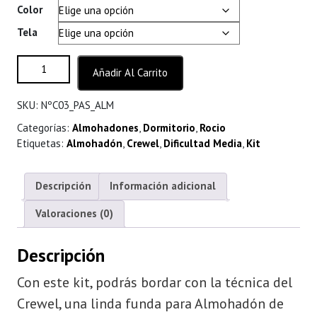
de
Color
precios:
Tela
desde
$ 46.000
Almohadón Rocio cantidad
hasta
Añadir Al Carrito
$ 49.000
SKU:
NºC03_PAS_ALM
Categorías:
Almohadones
,
Dormitorio
,
Rocio
Etiquetas:
Almohadón
,
Crewel
,
Dificultad Media
,
Kit
Descripción
Información adicional
Valoraciones (0)
Descripción
Con este kit, podrás bordar con la técnica del
Crewel, una linda funda para Almohadón de