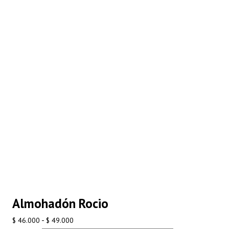
Almohadón Rocio
Rango
-
$
46.000
$
49.000