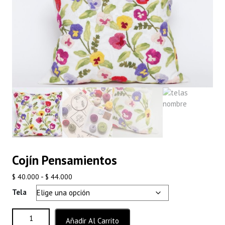
Cojín Pensamientos
Rango
-
$
40.000
$
44.000
de
Tela
precios:
desde
Cojín Pensamientos cantidad
Añadir Al Carrito
$ 40.000