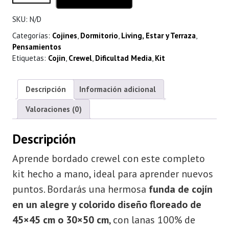
hasta
SKU:
N/D
$ 44.000
Categorías:
Cojines
,
Dormitorio
,
Living, Estar y Terraza
,
Pensamientos
Etiquetas:
Cojin
,
Crewel
,
Dificultad Media
,
Kit
Descripción
Información adicional
Valoraciones (0)
Descripción
Aprende bordado crewel con este completo
kit hecho a mano, ideal para aprender nuevos
puntos. Bordarás una hermosa
funda de cojín
en un alegre y colorido diseño floreado de
45×45 cm o 30×50 cm
, con lanas 100% de