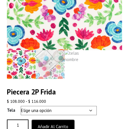
Piecera 2P Frida
Rango
-
$
108.000
$
116.000
de
Tela
precios:
desde
Piecera 2P Frida cantidad
Añadir Al Carrito
$ 108.000