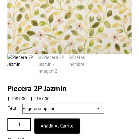
Piecera 2P Jazmín
Rango
-
$
108.000
$
116.000
de
Tela
precios:
desde
Piecera 2P Jazmín cantidad
Añadir Al Carrito
$ 108.000
hasta