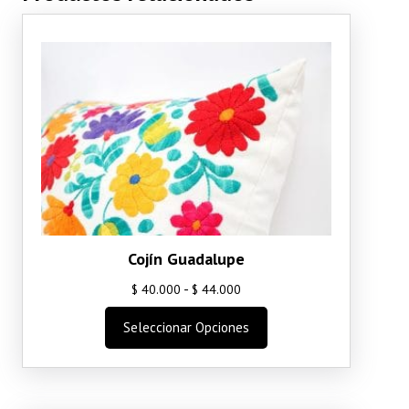
Cojín Guadalupe
Rango
-
$
40.000
$
44.000
de
Este
Seleccionar Opciones
precios:
producto
desde
tiene
$ 40.000
múltiples
variantes.
hasta