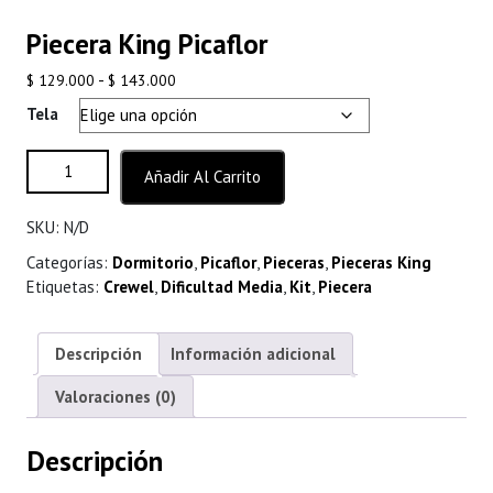
Piecera King Picaflor
Rango
-
$
129.000
$
143.000
de
Tela
precios:
desde
Piecera King Picaflor cantidad
Añadir Al Carrito
$ 129.000
hasta
SKU:
N/D
$ 143.000
Categorías:
Dormitorio
,
Picaflor
,
Pieceras
,
Pieceras King
Etiquetas:
Crewel
,
Dificultad Media
,
Kit
,
Piecera
Descripción
Información adicional
Valoraciones (0)
Descripción