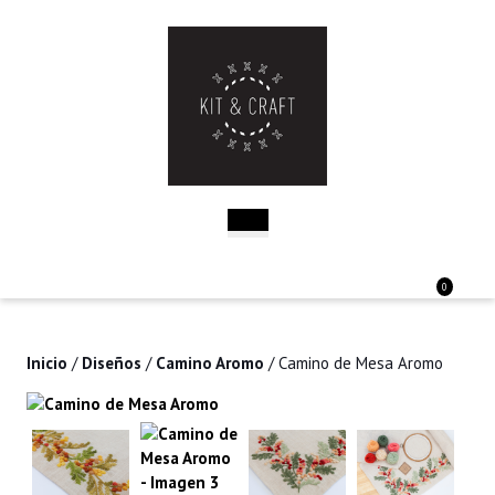
Saltar
al
contenido
Saltar
al
contenido
Botón
de
apertura
Acceder
Carri
0
/
de
Registro
la
comp
Inicio
/
Diseños
/
Camino Aromo
/ Camino de Mesa Aromo