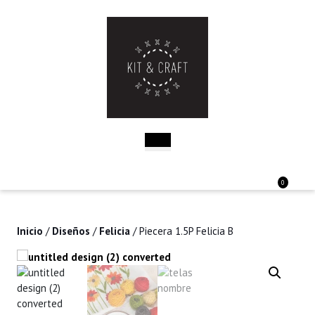
Saltar
al
contenido
Saltar
al
contenido
Botón
de
apertura
Acceder
Carri
0
/
de
Registro
la
comp
Inicio
/
Diseños
/
Felicia
/ Piecera 1.5P Felicia B