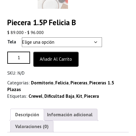
Piecera 1.5P Felicia B
Rango
-
$
89.000
$
96.000
de
Tela
precios:
desde
Piecera 1.5P Felicia B cantidad
Añadir Al Carrito
$ 89.000
hasta
SKU:
N/D
$ 96.000
Categorías:
Dormitorio
,
Felicia
,
Pieceras
,
Pieceras 1.5
Plazas
Etiquetas:
Crewel
,
Dificultad Baja
,
Kit
,
Piecera
Descripción
Información adicional
Valoraciones (0)