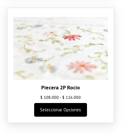
variantes.
hasta
Las
$ 96.000
opciones
se
pueden
elegir
en
la
página
de
producto
Piecera 2P Rocio
Rango
-
$
108.000
$
116.000
de
Este
Seleccionar Opciones
precios:
producto
desde
tiene
$ 108.000
múltiples
variantes.
hasta