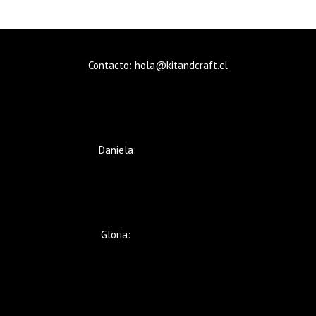
opciones
se
pueden
elegir
Contacto: hola@kitandcraft.cl
en
la
página
de
producto
Daniela:
+569 5235 8480
Gloria:
+569 9221 5633