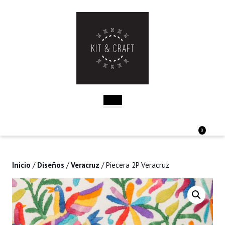
Saltar
al
contenido
Saltar
al
contenido
Botón
de
apertura
Acceder
Carri
0
/
de
Registro
la
comp
Inicio
/
Diseños
/
Veracruz
/ Piecera 2P Veracruz