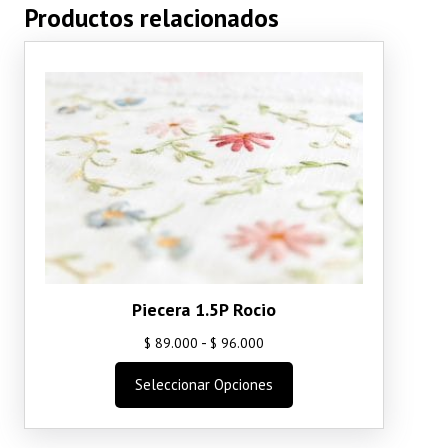
Productos relacionados
Piecera 1.5P Rocio
Rango
-
$
89.000
$
96.000
de
Este
Seleccionar Opciones
precios:
producto
desde
tiene
$ 89.000
múltiples