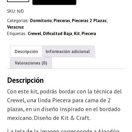
hasta
SKU:
N/D
$ 116.000
Categorías:
Dormitorio
,
Pieceras
,
Pieceras 2 Plazas
,
Veracruz
Etiquetas:
Crewel
,
Dificultad Baja
,
Kit
,
Piecera
Descripción
Información adicional
Valoraciones (0)
Descripción
Con este kit, podrás bordar con la técnica del
Crewel, una linda Piecera para cama de 2
plazas, en un diseño inspirado en el bordado
mexicano. Diseño de Kit & Craft.
La tela de la imagen corresponde a Algodón