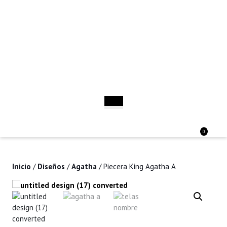
Saltar
al
contenido
Saltar
al
contenido
Botón
de
apertura
Acceder
Carri
0
/
de
Registro
la
comp
Inicio
/
Diseños
/
Agatha
/ Piecera King Agatha A