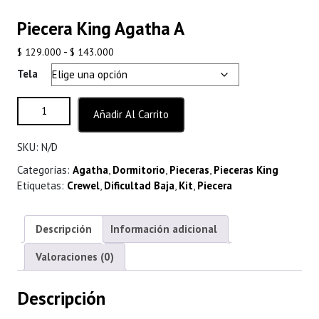
Piecera King Agatha A
Rango
-
$
129.000
$
143.000
de
Tela
precios:
desde
Piecera King Agatha A cantidad
Añadir Al Carrito
$ 129.000
hasta
SKU:
N/D
$ 143.000
Categorías:
Agatha
,
Dormitorio
,
Pieceras
,
Pieceras King
Etiquetas:
Crewel
,
Dificultad Baja
,
Kit
,
Piecera
Descripción
Información adicional
Valoraciones (0)
Descripción