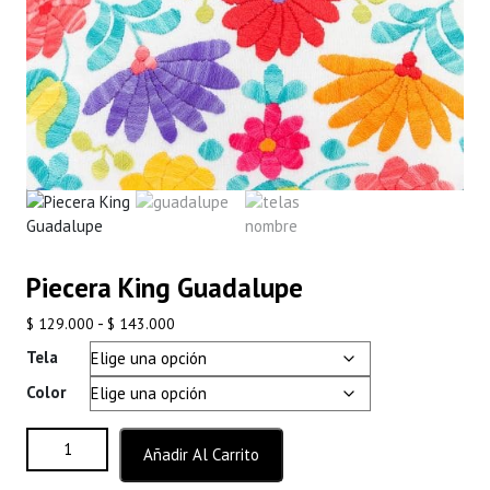
Piecera King Guadalupe
Rango
-
$
129.000
$
143.000
de
Tela
precios:
Color
desde
$ 129.000
Piecera King Guadalupe cantidad
hasta
Añadir Al Carrito
$ 143.000